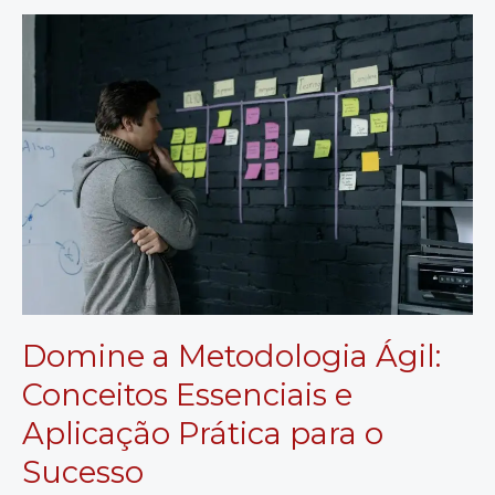
Guia
Definitivo
para
Adultos
Ocupados
Criarem
o
Hábito
de
Leitura
Domine a Metodologia Ágil:
Conceitos Essenciais e
Aplicação Prática para o
Sucesso