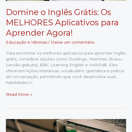
Domine o Inglês Grátis: Os
MELHORES Aplicativos para
Aprender Agora!
Educação e Idiomas
/
Deixe um comentário
Para encontrar os melhores aplicativos para aprender inglês
grátis, considere opções como Duolingo, Memrise, Busuu
(versão gratuita), BBC Learning English e HelloTalk. Eles
oferecem lições interativas, vocabulário, gramática e prática
de conversação, permitindo que você desenvolva suas
habilidades n
Domine
Read More »
o
Inglês
Grátis:
Os
MELHORES
Aplicativos