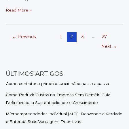
Como
Read More »
Aprender
Programação
do
Zero
←
Previous
1
2
3
…
27
Gratuitamente:
Seu
Next
→
Guia
Definitivo
para
Iniciar
ÚLTIMOS ARTIGOS
na
Carreira
Como contratar o primeiro funcionário passo a passo
Tech!
Como Reduzir Custos na Empresa Sem Demitir: Guia
Definitivo para Sustentabilidade e Crescimento
Microempreendedor Individual (MEI): Desvende a Verdade
e Entenda Suas Vantagens Definitivas