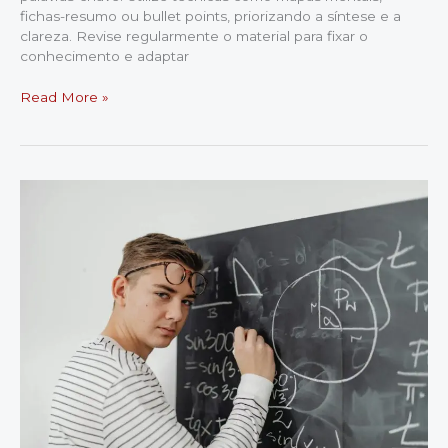
fichas-resumo ou bullet points, priorizando a síntese e a
clareza. Revise regularmente o material para fixar o
conhecimento e adaptar
Como
Read More »
Fazer
Resumo
Eficiente
para
Concurso:
Guia
Definitivo
para
Aprovação