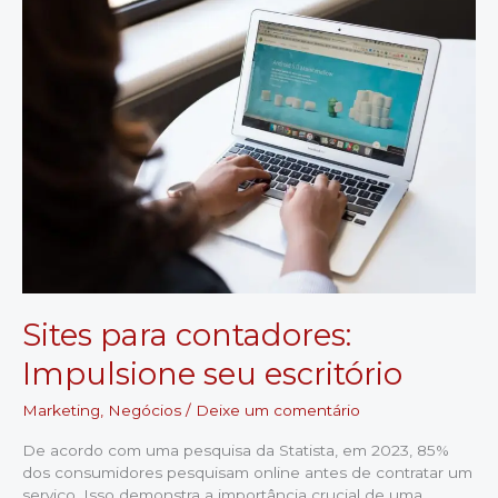
As
Estratégias
Comprovadas
para
um
Aprendizado
Acelerado
Sites para contadores:
Impulsione seu escritório
Marketing
,
Negócios
/
Deixe um comentário
De acordo com uma pesquisa da Statista, em 2023, 85%
dos consumidores pesquisam online antes de contratar um
serviço. Isso demonstra a importância crucial de uma