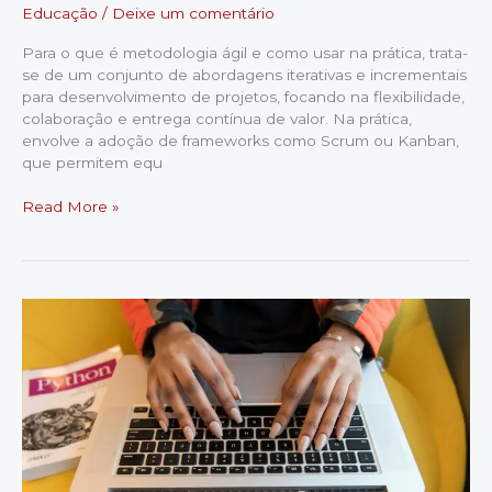
Educação
/
Deixe um comentário
Para o que é metodologia ágil e como usar na prática, trata-
se de um conjunto de abordagens iterativas e incrementais
para desenvolvimento de projetos, focando na flexibilidade,
colaboração e entrega contínua de valor. Na prática,
envolve a adoção de frameworks como Scrum ou Kanban,
que permitem equ
Domine
Read More »
a
Metodologia
Ágil:
Conceitos
Essenciais
e
Aplicação
Prática
para
o
Sucesso