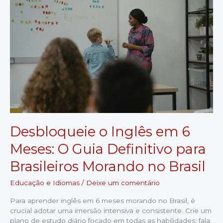
Vocabulário
Todo
Dia
e
Acelerar
Sua
Fluência
Desbloqueie o Inglês em 6
Meses: O Guia Definitivo para
Brasileiros Morando no Brasil
Educação e Idiomas
/
Deixe um comentário
Para aprender inglês em 6 meses morando no Brasil, é
crucial adotar uma imersão intensiva e consistente. Crie um
plano de estudo diário focado em todas as habilidades: fala,