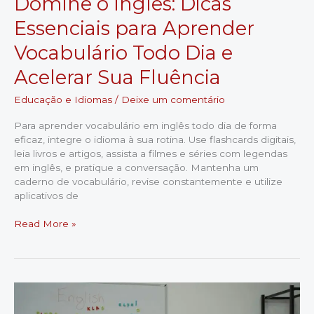
Domine o Inglês: Dicas
Essenciais para Aprender
Vocabulário Todo Dia e
Acelerar Sua Fluência
Educação e Idiomas
/
Deixe um comentário
Para aprender vocabulário em inglês todo dia de forma
eficaz, integre o idioma à sua rotina. Use flashcards digitais,
leia livros e artigos, assista a filmes e séries com legendas
em inglês, e pratique a conversação. Mantenha um
caderno de vocabulário, revise constantemente e utilize
aplicativos de
Domine
Read More »
o
Inglês:
Dicas
Essenciais
para
Aprender