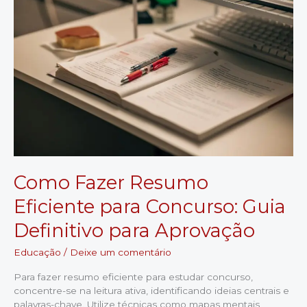
para
Aprender
Agora!
Como Fazer Resumo
Eficiente para Concurso: Guia
Definitivo para Aprovação
Educação
/
Deixe um comentário
Para fazer resumo eficiente para estudar concurso,
concentre-se na leitura ativa, identificando ideias centrais e
palavras-chave. Utilize técnicas como mapas mentais,