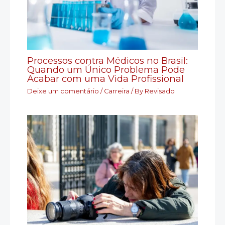
Processos contra Médicos no Brasil:
Quando um Único Problema Pode
Acabar com uma Vida Profissional
Deixe um comentário
/
Carreira
/ By
Revisado