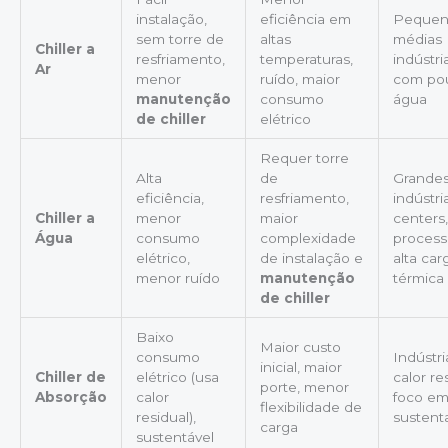
instalação,
eficiência em
Pequen
sem torre de
altas
médias
Chiller a
resfriamento,
temperaturas,
indústria
Ar
menor
ruído, maior
com po
manutenção
consumo
água
de chiller
elétrico
Requer torre
Alta
de
Grande
eficiência,
resfriamento,
indústri
Chiller a
menor
maior
centers,
Água
consumo
complexidade
proces
elétrico,
de instalação e
alta car
menor ruído
manutenção
térmica
de chiller
Baixo
Maior custo
consumo
Indústr
inicial, maior
Chiller de
elétrico (usa
calor re
porte, menor
Absorção
calor
foco e
flexibilidade de
residual),
sustent
carga
sustentável