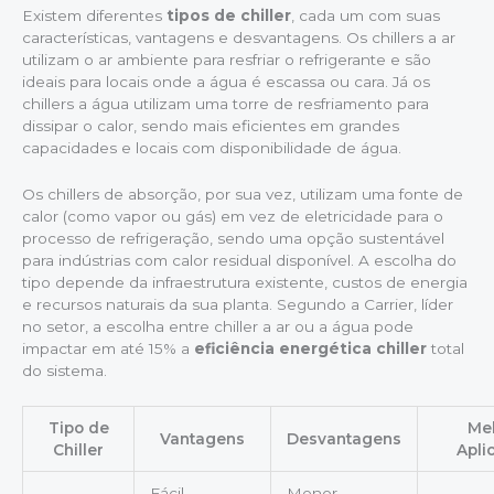
Existem diferentes
tipos de chiller
, cada um com suas
características, vantagens e desvantagens. Os chillers a ar
utilizam o ar ambiente para resfriar o refrigerante e são
ideais para locais onde a água é escassa ou cara. Já os
chillers a água utilizam uma torre de resfriamento para
dissipar o calor, sendo mais eficientes em grandes
capacidades e locais com disponibilidade de água.
Os chillers de absorção, por sua vez, utilizam uma fonte de
calor (como vapor ou gás) em vez de eletricidade para o
processo de refrigeração, sendo uma opção sustentável
para indústrias com calor residual disponível. A escolha do
tipo depende da infraestrutura existente, custos de energia
e recursos naturais da sua planta. Segundo a Carrier, líder
no setor, a escolha entre chiller a ar ou a água pode
impactar em até 15% a
eficiência energética chiller
total
do sistema.
Tipo de
Me
Vantagens
Desvantagens
Chiller
Apli
Fácil
Menor