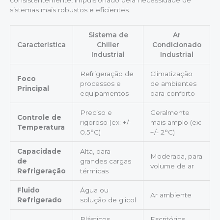
sistemas mais robustos e eficientes.
Sistema de
Ar
Característica
Chiller
Condicionado
Industrial
Industrial
Refrigeração de
Climatização
Foco
processos e
de ambientes
Principal
equipamentos
para conforto
Preciso e
Geralmente
Controle de
rigoroso (ex: +/-
mais amplo (ex:
Temperatura
0.5°C)
+/- 2°C)
Capacidade
Alta, para
Moderada, para
de
grandes cargas
volume de ar
Refrigeração
térmicas
Fluido
Água ou
Ar ambiente
Refrigerado
solução de glicol
Plásticos,
Escritórios,