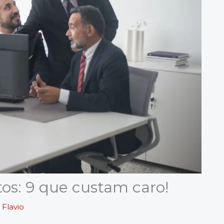
tos: 9 que custam caro!
r
Flavio