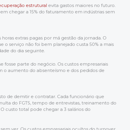
cuperação estrutural
evita gastos maiores no futuro.
odem chegar a 15% do faturamento em indústrias sem
 horas extras pagas por má gestão da jornada. O
que o serviço não foi bem planejado custa 50% a mais
dade do dia seguinte.
 fosse parte do negócio. Os custos empresariais
uem o aumento do absenteísmo e dos pedidos de
sto de demitir e contratar. Cada funcionário que
 multa do FGTS, tempo de entrevistas, treinamento do
 O custo total pode chegar a 3 salários do
sem ver. Os custos empresariais ocultos do turnover