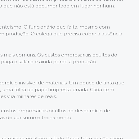
ito que não está documentado em lugar nenhum.
senteísmo. O funcionário que falta, mesmo com
sem produção. O colega que precisa cobrir a ausência
as mais comuns. Os custos empresariais ocultos do
 paga o salário e ainda perde a produção.
erdício invisível de materiais. Um pouco de tinta que
o, uma folha de papel impressa errada. Cada item
 vira milhares de reais.
 custos empresariais ocultos do desperdício de
as de consumo e treinamento.
eiro parado no almoxarifado. Produtos que não saem,