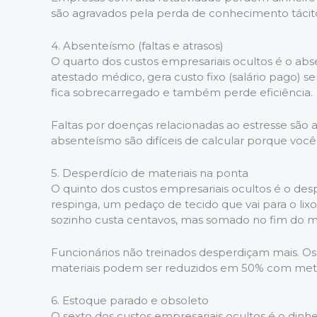
são agravados pela perda de conhecimento tác
4. Absenteísmo (faltas e atrasos)
O quarto dos custos empresariais ocultos é o ab
atestado médico, gera custo fixo (salário pago) 
fica sobrecarregado e também perde eficiência.
Faltas por doenças relacionadas ao estresse são 
absenteísmo são difíceis de calcular porque você
5. Desperdício de materiais na ponta
O quinto dos custos empresariais ocultos é o desp
respinga, um pedaço de tecido que vai para o lix
sozinho custa centavos, mas somado no fim do mês
Funcionários não treinados desperdiçam mais. Os
materiais podem ser reduzidos em 50% com met
6. Estoque parado e obsoleto
O sexto dos custos empresariais ocultos é o dinh