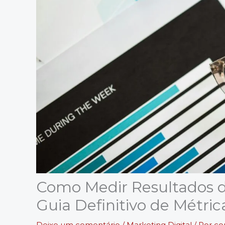
Como Medir Resultados d
Guia Definitivo de Métric
Deixe um comentário
/
Marketing Digital
/ Por
co