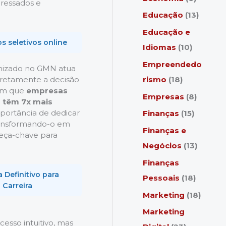
eressados e
Educação
(13)
Educação e
 seletivos online
Idiomas
(10)
Empreendedo
imizado no GMN atua
rismo
(18)
diretamente a decisão
ram que
empresas
Empresas
(8)
 têm 7x mais
importância de dedicar
Finanças
(15)
transformando-o em
Finanças e
eça-chave para
Negócios
(13)
Finanças
 Definitivo para
Pessoais
(18)
 Carreira
Marketing
(18)
Marketing
esso intuitivo, mas