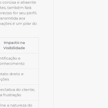
o concisa e atraente
ntes, também fará
ciso for seu perfil,
ransmitida aos
mações é um pilar do
Impacto na
Visibilidade
ntificação e
conhecimento
tato direto e
eções
ectativa do cliente,
ta frustração
ine a natureza do