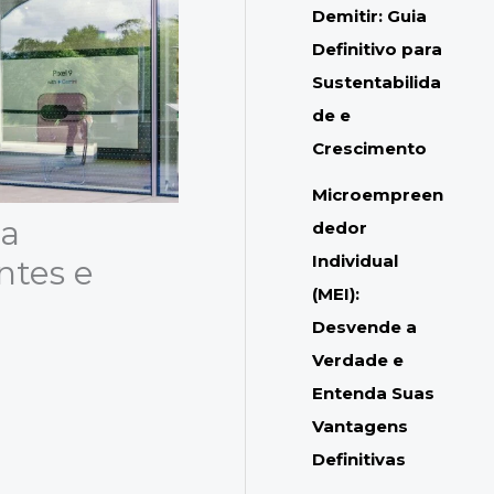
Demitir: Guia
Definitivo para
Sustentabilida
de e
Crescimento
Microempreen
ia
dedor
Individual
entes e
(MEI):
Desvende a
Verdade e
Entenda Suas
Vantagens
Definitivas