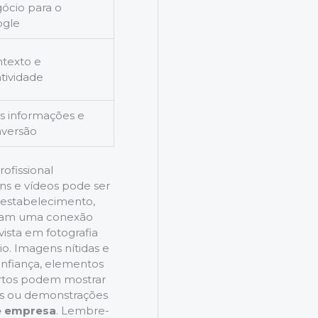
ócio para o
ogle
texto e
atividade
s informações e
versão
ofissional
ns e vídeos pode ser
u estabelecimento,
riam uma conexão
ista em fotografia
io. Imagens nítidas e
onfiança, elementos
urtos podem mostrar
es ou demonstrações
de empresa
. Lembre-