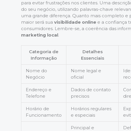
para evitar frustrações nos clientes. Uma descriçã
do seu negócio, utilizando palavras-chave releva
uma grande diferença. Quanto mais completo e pre
maior será sua
visibilidade online
e a confiança t
consumidores. Lembre-se, a coerência das infor
marketing local
.
Categoria de
Detalhes
Informação
Essenciais
Nome do
Nome legal e
Ide
Negócio
oficial
re
Endereço e
Dados de contato
Con
Telefone
precisos
dir
Horário de
Horários regulares
Exp
Funcionamento
e especiais
evi
Principal e
Def