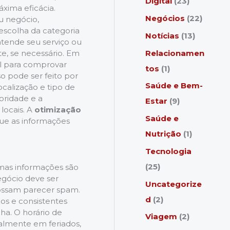
Digital
(23)
áxima eficácia.
Negócios
(22)
u negócio,
escolha da categoria
Notícias
(13)
entende seu serviço ou
Relacionamen
e, se necessário. Em
el para comprovar
tos
(1)
so pode ser feito por
Saúde e Bem-
ocalização e tipo de
oridade e a
Estar
(9)
locais. A
otimização
Saúde e
ue as informações
Nutrição
(1)
Tecnologia
(25)
umas informações são
gócio deve ser
Uncategorize
possam parecer spam.
d
(2)
os e consistentes
ha. O horário de
Viagem
(2)
almente em feriados,