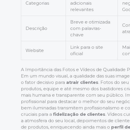
Categorias
adicionais
neg
relevantes
Go
Breve e otimizada
Con
Descrição
com palavras-
atr
chave
Link para o site
Mai
Website
oficial
con
A Importância das Fotos e Vídeos de Qualidade Pr
Em um mundo visual, a qualidade das suas image
o fator decisivo para
atrair clientes
. Fotos do se
produtos, equipe e até mesmo dos bastidores c
mais humana e transparente com seu público. Inv
profissional para destacar o melhor do seu negóc
bem iluminadas transmitem profissionalismo e c
cruciais para a
fidelização de clientes
. Vídeos c
a atmosfera do seu local, depoimentos de client
de produtos, enriquecendo ainda mais o
perfil 